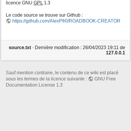
o
licence GNU
GPL
1.3
u
r
Le code source se trouve sur Github :
c
https://github.com/AlexPfr0/ROADBOOK-CREATOR
e
t
t
e
p
source.txt
· Dernière modification : 26/04/2023 19:11 de
a
127.0.0.1
g
e
Sauf mention contraire, le contenu de ce wiki est placé
sous les termes de la licence suivante :
GNU Free
Documentation License 1.3