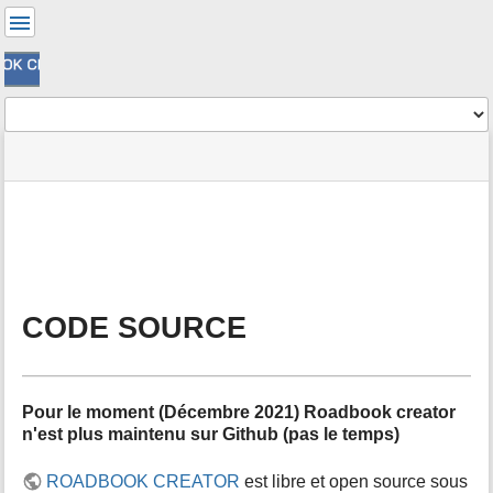
Outils
pour
utilisateurs
Outils
menus
statut
Outils
et
du
de
recherche
site
la
rapide
page
m
e
t
a
CODE SOURCE
d
o
n
n
é
Pour le moment (Décembre 2021) Roadbook creator
e
n'est plus maintenu sur Github (pas le temps)
s
p
ROADBOOK CREATOR
est libre et open source sous