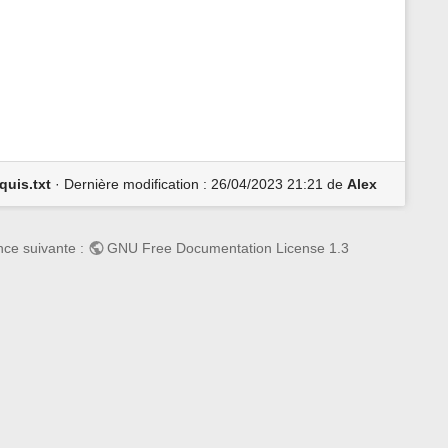
r
c
e
t
t
e
p
a
g
e
quis.txt
· Dernière modification : 26/04/2023 21:21 de
Alex
ence suivante :
GNU Free Documentation License 1.3