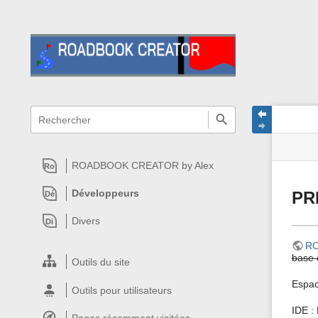
menus
recherche
statut
Outils
rapide
et
du
de
recherche
site
la
rapide
page
ROADBOOK CREATOR by Alex
Ro
Développeurs
PR
Dé
Divers
Di
R
base 
Outils du site
Espac
Outils pour utilisateurs
IDE :