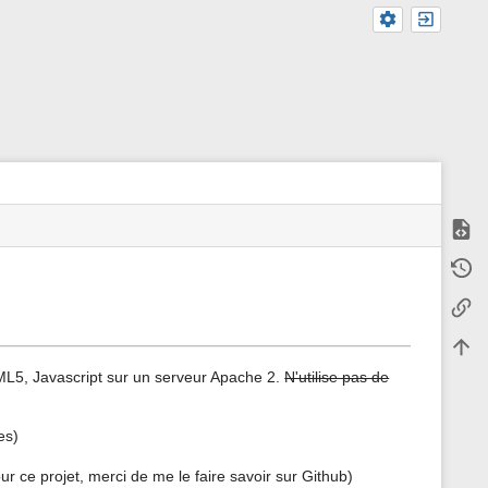
Affich
m
Ancie
e
t
Liens
a
d
o
Haut 
n
n
ML5, Javascript sur un serveur Apache 2.
N'utilise pas de
é
e
s
es)
p
o
r ce projet, merci de me le faire savoir sur Github)
u